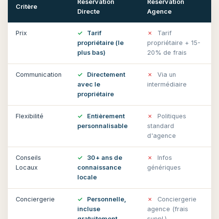
Réservation
Réservation
Critère
Directe
Agence
Prix
✓
Tarif
✗
Tarif
propriétaire (le
propriétaire + 15-
plus bas)
20% de frais
Communication
✓
Directement
✗
Via un
avec le
intermédiaire
propriétaire
Flexibilité
✓
Entièrement
✗
Politiques
personnalisable
standard
d'agence
Conseils
✓
30+ ans de
✗
Infos
Locaux
connaissance
génériques
locale
Conciergerie
✓
Personnelle,
✗
Conciergerie
incluse
agence (frais
gratuitement
suppl.)