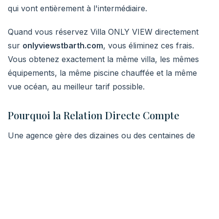
qui vont entièrement à l'intermédiaire.
Quand vous réservez Villa ONLY VIEW directement
sur
onlyviewstbarth.com
, vous éliminez ces frais.
Vous obtenez exactement la même villa, les mêmes
équipements, la même piscine chauffée et la même
vue océan, au meilleur tarif possible.
Pourquoi la Relation Directe Compte
Une agence gère des dizaines ou des centaines de
propriétés. Elle ne peut pas connaître chaque détail de
la villa, la meilleure chambre pour le lever de soleil, ou
quel marché local a le poisson le plus frais le mardi
matin. Nous, si. En tant que propriétaires vivant sur
l'île, nous avons un intérêt personnel dans
l'expérience de chaque invité.