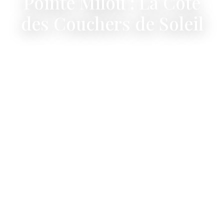
Pointe Milou : La Cote
des Couchers de Soleil
L'adresse la plus convoitee de l'ile — ou
chaque soiree se termine en or.