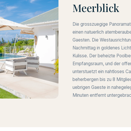
Meerblick
Die grosszuegige Panoramater
einen natuerlich atemberaub
Gaesten. Die Westausrichtu
Nachmittag in goldenes Licht
Kulisse. Der beheizte Poolbe
Empfangsraum, und der off
unterstuetzt ein nahtloses C
beherbergen bis zu 8 Mitglie
uebrigen Gaeste in nahegele
Minuten entfernt untergebra