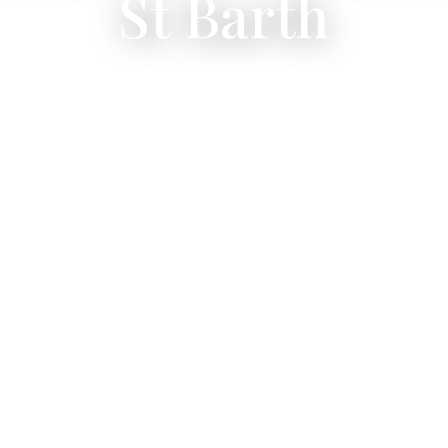
St Barth
eremonien fuer bis zu 30 Gaeste auf unserer Sonnenun
sse, mit Meerblick, Privatkoch und persoenlichem Conc