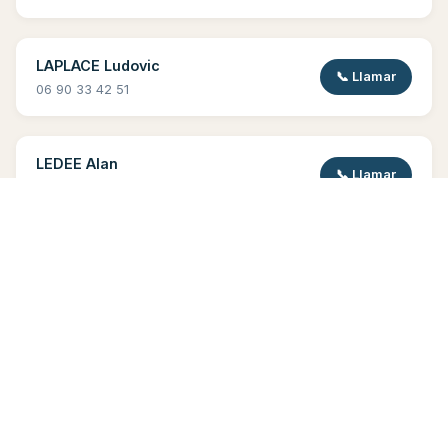
LAPLACE Ludovic
📞 Llamar
06 90 33 42 51
LEDEE Alan
📞 Llamar
06 90 75 06 46
LEDEE Ernest
📞 Llamar
06 90 50 85 13
LOPES Sandra
📞 Llamar
06 90 67 86 57