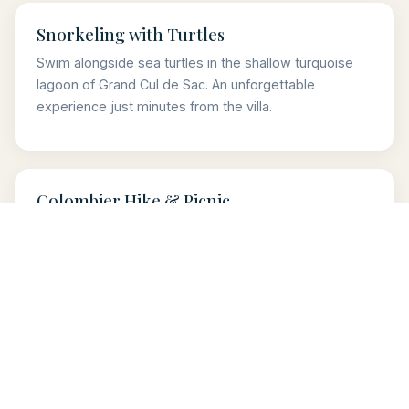
Snorkeling with Turtles
Swim alongside sea turtles in the shallow turquoise
lagoon of Grand Cul de Sac. An unforgettable
experience just minutes from the villa.
Colombier Hike & Picnic
A scenic 30-minute coastal hike leading to one of the
most beautiful beaches in the Caribbean. Pack a
picnic and make it a perfect day.
Boat Day to Pinel Island
A day trip to Pinel Island off St Martin. Crystal-clear