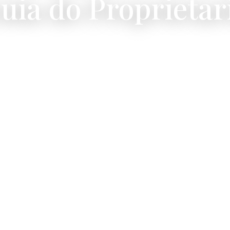
uia do Proprietar
ia e gratuita, publica e unica — todas a menos de 20 m
Villa ONLY VIEW.