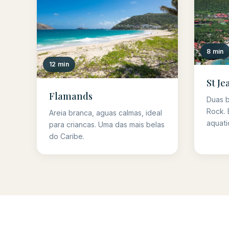
8 min
12 min
St Je
Flamands
Duas b
Rock. 
Areia branca, aguas calmas, ideal
aquati
para criancas. Uma das mais belas
do Caribe.